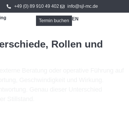
+49 (0) 89 910 49 402
info@sjl-mc.de
ing
EN
Termin buchen
erschiede, Rollen und
 externe Beratung oder operative Führung auf
wortung, Geschwindigkeit und Wirkung.
antwortung. Genau dieser Unterschied
r Stillstand.