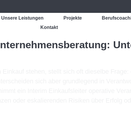
Unsere Leistungen
Projekte
Berufscoach
Kontakt
 Unternehmensberatung: Unt
nkauf stehen, stellt sich oft dieselbe Frage:
unterscheiden sich aber grundlegend in Verant
immt ein Interim Einkaufsleiter operative Ver
nzen oder eskalierenden Risiken über Erfolg ode