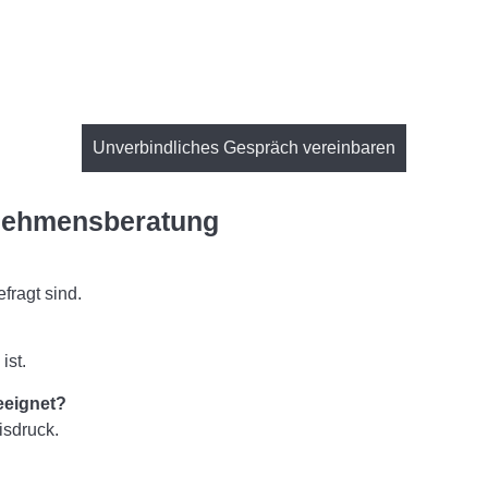
Unverbindliches Gespräch vereinbaren
ernehmensberatung
ragt sind.
ist.
eeignet?
isdruck.